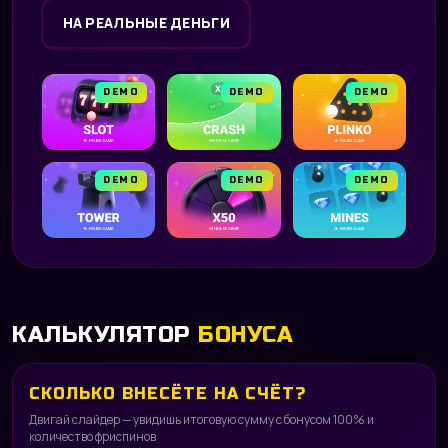
НА РЕАЛЬНЫЕ ДЕНЬГИ
DEMO
DEMO
DEMO
DEMO
DEMO
DEMO
КАЛЬКУЛЯТОР
БОНУСА
СКОЛЬКО ВНЕСЁТЕ НА СЧЁТ?
Двигай слайдер — увидишь итоговую сумму с бонусом 100% и
количество фриспинов