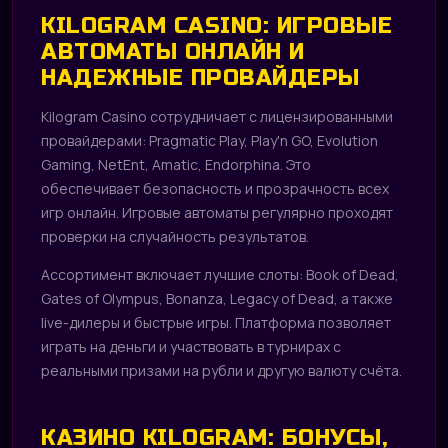
KILOGRAM CASINO: ИГРОВЫЕ
АВТОМАТЫ ОНЛАЙН И
НАДЕЖНЫЕ ПРОВАЙДЕРЫ
Kilogram Casino сотрудничает с лицензированными
провайдерами: Pragmatic Play, Play'n GO, Evolution
Gaming, NetEnt, Amatic, Endorphina. Это
обеспечивает безопасность и прозрачность всех
игр онлайн. Игровые автоматы регулярно проходят
проверки на случайность результатов.
Ассортимент включает лучшие слоты: Book of Dead,
Gates of Olympus, Bonanza, Legacy of Dead, а также
live-дилеры и быстрые игры. Платформа позволяет
играть на деньги и участвовать в турнирах с
реальными призами на рубли и другую валюту счёта.
КАЗИНО KILOGRAM: БОНУСЫ,