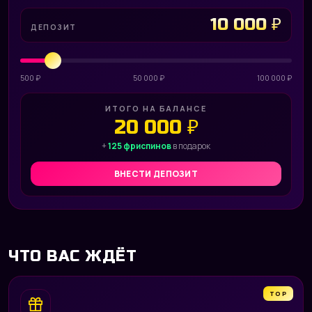
10 000 ₽
ДЕПОЗИТ
500 ₽
50 000 ₽
100 000 ₽
ИТОГО НА БАЛАНСЕ
LOG
20 000 ₽
+
125 фриспинов
в подарок
ВНЕСТИ ДЕПОЗИТ
ЧТО ВАС ЖДЁТ
TOP