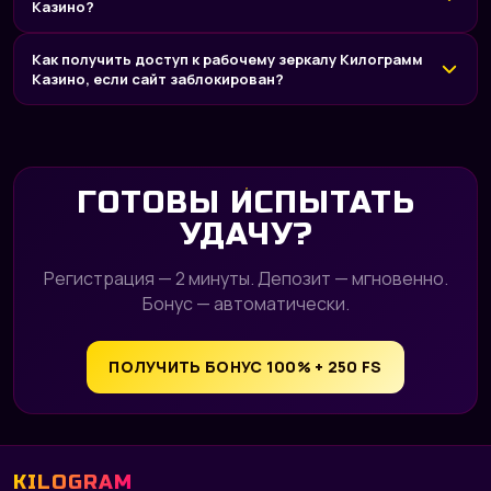
Казино?
Как получить доступ к рабочему зеркалу Килограмм
Казино, если сайт заблокирован?
ГОТОВЫ ИСПЫТАТЬ
УДАЧУ?
Регистрация — 2 минуты. Депозит — мгновенно.
Бонус — автоматически.
ПОЛУЧИТЬ БОНУС 100% + 250 FS
KILOGRAM