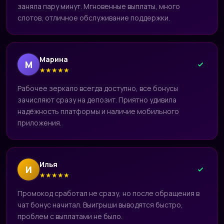
заняла пару минут. Мгновенные выплаты, много
слотов, отличное обслуживание поддержки.
Марина
М
★
★
★
★
★
Рабочее зеркало всегда доступно, все бонусы
зачисляют сразу на депозит. Приятно удивила
надёжность платформы и наличие мобильного
приложения.
Илья
И
★
★
★
★
★
Промокод сработал не сразу, но после обращения в
чат бонус начитал. Выигрыши выводятся быстро,
проблем с выплатами не было.