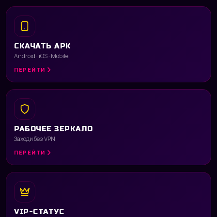
СКАЧАТЬ APK
Android · iOS · Mobile
ПЕРЕЙТИ
РАБОЧЕЕ ЗЕРКАЛО
Заходи без VPN
ПЕРЕЙТИ
VIP-СТАТУС