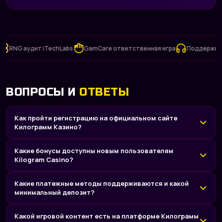
G аудит iTechLabs
GamCare ответственная игра
Поддержка 24/7
ВОПРОСЫ И
ОТВЕТЫ
Как пройти регистрацию на официальном сайте
Килограмм Казино?
Какие бонусы доступны новым пользователям
Kilogram Casino?
Какие платежные методы поддерживаются и какой
минимальный депозит?
Какой игровой контент есть на платформе Килограмм