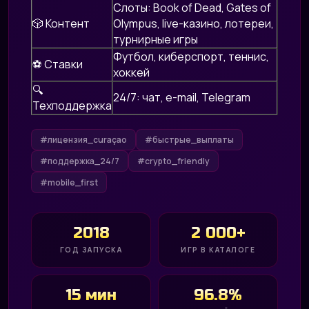
Слоты: Book of Dead, Gates of
🎲 Контент
Olympus, live-казино, лотереи,
турнирные игры
Футбол, киберспорт, теннис,
⚽ Ставки
хоккей
🔍
24/7: чат, e-mail, Telegram
Техподдержка
#лицензия_curaçao
#быстрые_выплаты
#поддержка_24/7
#crypto_friendly
#mobile_first
2018
2 000+
ГОД ЗАПУСКА
ИГР В КАТАЛОГЕ
15 мин
96.8%