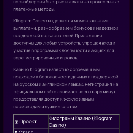
провайдеров и быстрые выплаты на проверенные
платёжные методы.
Kilogram Casino выделяется моментальными
выплатами, разнообразием бонусов и надежной
поддержкой пользователей. Приложения
доступны для любых устройств, упрощая вход и
участие в программах лояльности и акциях для
зарегистрированных игроков.
Казино Kilogram известно современным
подходом к безопасности данных и поддержкой
на русском и английском языках. Регистрация на
официальном сайте занимает всего пару минут,
предоставляя доступ к эксклюзивным
промокодам и лучшим слотам.
Килограмм Казино (Kilogram
🥇 Проект
Casino)
⬆ Старт