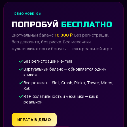
DEMO MODE · 0 ₽
ПОПРОБУЙ
БЕСПЛАТНО
Виртуальный баланс
10 000 ₽
. Без регистрации,
без депозита, без риска. Все механики,
мультипликаторы и бонусы — как в реальной игре.
Без регистрации и e-mail
Виртуальный баланс — обновляется одним
кликом
Все режимы — Slot, Crash, Plinko, Tower, Mines,
X50
RTP, волатильность и механики — как в
реальной
ИГРАТЬ В ДЕМО